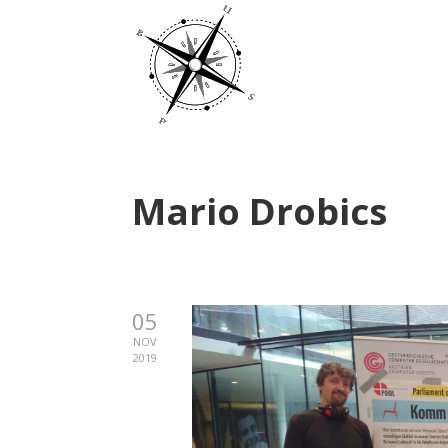
Mario Drobics
05
NOV
2019