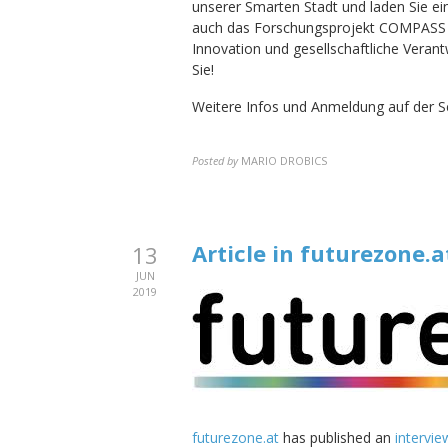
unserer Smarten Stadt und laden Sie ein
auch das Forschungsprojekt COMPASS vor
Innovation und gesellschaftliche Veran
Sie!
Weitere Infos und Anmeldung auf der S
Posted by
MARIO DROBICS
Article in futurezone.a
13
JUN
2019
futurezone.at
has published an
intervi