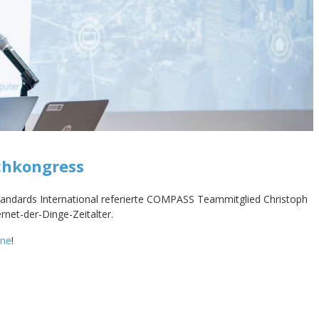
chkongress
tandards International referierte COMPASS Teammitglied Christoph
net-der-Dinge-Zeitalter.
one
!