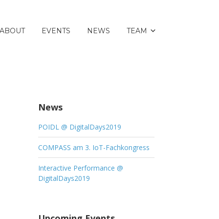
ABOUT
EVENTS
NEWS
TEAM
News
POIDL @ DigitalDays2019
COMPASS am 3. IoT-Fachkongress
Interactive Performance @
DigitalDays2019
Upcoming Events